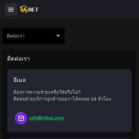
ติดต่อเรา
ติดต่อเรา
อีเมล
ต้องการความช่วยเหลือใช่หรือไม่?
ติดต่อฝ่ายบริการลูกค้าของเราได้ตลอด 24 ชั่วโมง
csth@v9bet.com